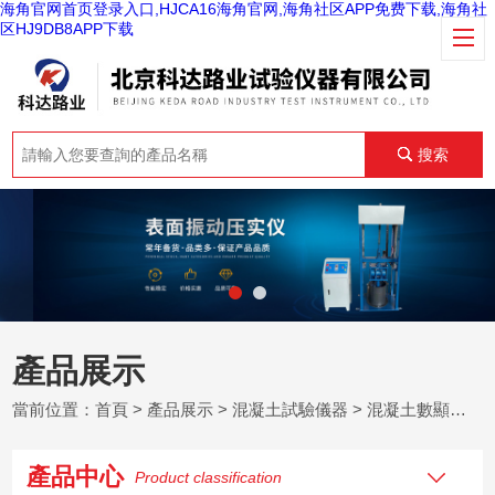
海角官网首页登录入口,HJCA16海角官网,海角社区APP免费下载,海角社
区HJ9DB8APP下载
搜索
產品展示
當前位置：
首頁
>
產品展示
>
混凝土試驗儀器
>
混凝土數顯式壓力試驗機
產品中心
Product classification