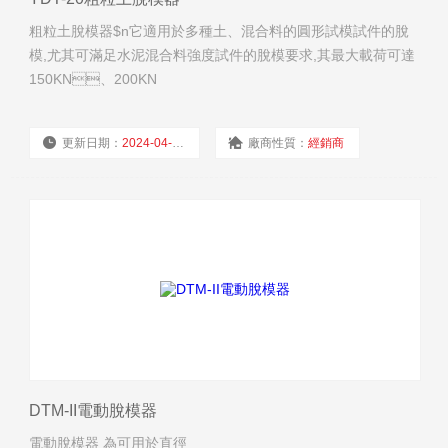
粗粒土脫模器$n它適用於多種土、混合料的圓形試模試件的脫
模,尤其可滿足水泥混合料強度試件的脫模要求,其最大載荷可達
150KN、200KN
更新日期：
2024-04-01
廠商性質：
經銷商
瀏覽量：
6710
DTM-II電動脫模器
電動脫模器 為可用於直徑