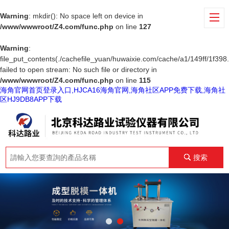
Warning
: mkdir(): No space left on device in
/www/wwwroot/Z4.com/func.php
on line
127
Warning
:
file_put_contents(./cachefile_yuan/huwaixie.com/cache/a1/149ff/1f398.
failed to open stream: No such file or directory in
/www/wwwroot/Z4.com/func.php
on line
115
海角官网首页登录入口,HJCA16海角官网,海角社区APP免费下载,海角社
区HJ9DB8APP下载
搜索