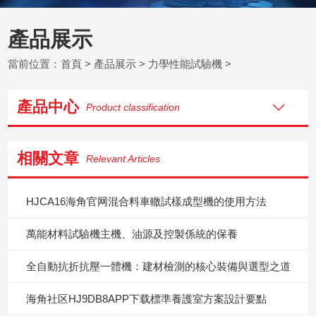
產品展示
當前位置：
首頁
>
產品展示
>
力學性能試驗機
>
產品中心
Product classification
相關文章
Relevant Articles
HJCA16海角官网混合料車轍試樣成型機的使用方法
萬能材料試驗機主機、油源及控製係統的保養
全自動抗折抗壓一體機：建材檢測的核心裝備與選型之道
海角社区HJ9DB8APP下载標準養護室方案設計要點