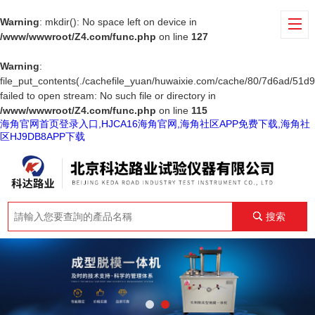
Warning
: mkdir(): No space left on device in
/www/wwwroot/Z4.com/func.php
on line
127
Warning
:
file_put_contents(./cachefile_yuan/huwaixie.com/cache/80/7d6ad/51d9
failed to open stream: No such file or directory in
/www/wwwroot/Z4.com/func.php
on line
115
海角官网首页登录入口,HJCA16海角官网,海角社区APP免费下载,海角社
区HJ9DB8APP下载
搜索