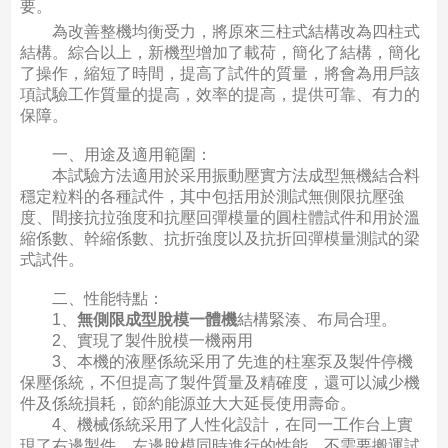
要。
為改善整機均衡受力，將原來三柱式結構改為四柱式
結構。綜合以上，新機型增加了載荷，簡化了結構，簡化
了操作，縮短了時間，提高了試件的質量，將會為用戶該
項試驗工作質量的提高，效率的提高，提供可靠、有力的
保障。
一、用途及適用範圍：
本試驗方法適用於采用振動壓實方法成型無機結合料
穩定粒料的各種試件，其中包括用於測試無側限抗壓強
度、間接抗拉強度和抗壓回彈模量的圓柱體試件和用於溫
縮係數、幹縮係數、抗折強度以及抗折回彈模量測試的梁
式試件。
二、性能特點：
1、
無側限成型脫模一體機
結構緊湊、布局合理。
2、實現了製件脫模一機兩用
3、本機的液壓係統采用了先進的柱塞泵及製件停機
保壓係統，不但提高了製件質量及精確度，還可以減少機
件及係統損耗，節約能源並大大延長使用壽命。
4、機械係統采用了人性化設計，在同一工作台上實
現了右邊製件，左邊脫模同時進行的性能，不需要搬運試